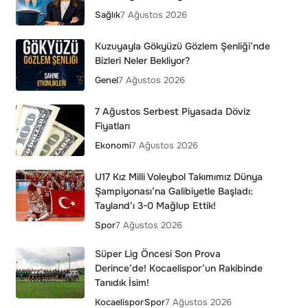
Sağlık
7 Ağustos 2026
Kuzuyayla Gökyüzü Gözlem Şenliği’nde
Bizleri Neler Bekliyor?
Genel
7 Ağustos 2026
7 Ağustos Serbest Piyasada Döviz
Fiyatları
Ekonomi
7 Ağustos 2026
U17 Kız Milli Voleybol Takımımız Dünya
Şampiyonası’na Galibiyetle Başladı:
Tayland’ı 3-0 Mağlup Ettik!
Spor
7 Ağustos 2026
Süper Lig Öncesi Son Prova
Derince’de! Kocaelispor’un Rakibinde
Tanıdık İsim!
Kocaelispor
Spor
7 Ağustos 2026