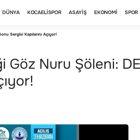
DÜNYA
KOCAELISPOR
ASAYIŞ
EKONOMI
SPOR
nu Sergisi Kapılarını Açıyor!
ği Göz Nuru Şöleni: D
çıyor!