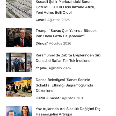
Kocaeli Şehir Merkezindeki Sorun
Çözüldü! KOTKO İçin İmzalar Atıldı,
Yeni Adres Belli Oldu!
Genel
7 Ağustos 2026
Trump: “Savaş Çok Yakında Bitecek,
İran Daha Fazla Dayanamaz”
Dünya
7 Ağustos 2026
Karamürsel’de Zabıta Ekiplerinden Sıkı
Denetim! Raflar Tek Tek İncelendi!
Yaşam
7 Ağustos 2026
Darıca Belediyesi ‘Sanat Seninle
Sokakta’ Etkinliği Bayramoğlu’nda
Düzenlendi!
Kültür & Sanat
7 Ağustos 2026
Yaz Aylarında Ani Sıcaklık Değişimi Diş
Hassasiyetini Artırıyor