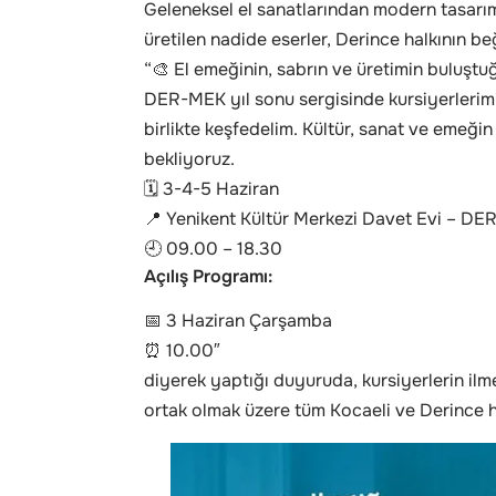
Geleneksel el sanatlarından modern tasarım
üretilen nadide eserler, Derince halkının b
“🎨 El emeğinin, sabrın ve üretimin buluştuğ
DER-MEK yıl sonu sergisinde kursiyerlerimiz
birlikte keşfedelim. Kültür, sanat ve emeğin
bekliyoruz.
🗓️ 3-4-5 Haziran
📍 Yenikent Kültür Merkezi Davet Evi – D
🕘 09.00 – 18.30
Açılış Programı:
📅 3 Haziran Çarşamba
⏰ 10.00″
diyerek yaptığı duyuruda, kursiyerlerin ilm
ortak olmak üzere tüm Kocaeli ve Derince ha