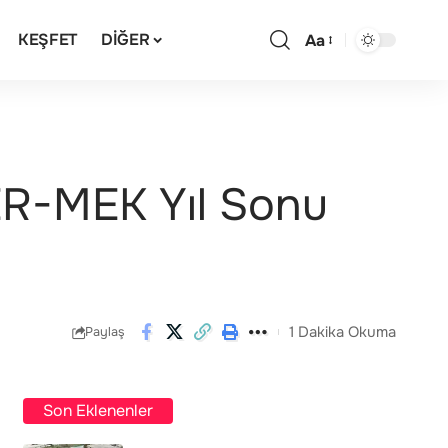
KEŞFET
DIĞER
Aa
ER-MEK Yıl Sonu
1 Dakika Okuma
Paylaş
Son Eklenenler