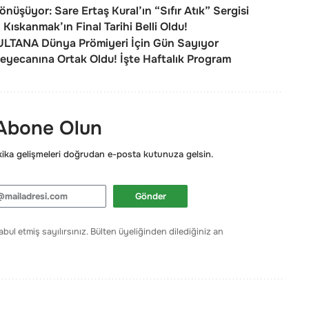
nüşüyor: Sare Ertaş Kural’ın “Sıfır Atık” Sergisi
Kıskanmak’ın Final Tarihi Belli Oldu!
 SULTANA Dünya Prömiyeri İçin Gün Sayıyor
yecanına Ortak Oldu! İşte Haftalık Program
 Abone Olun
ka gelişmeleri doğrudan e-posta kutunuza gelsin.
Gönder
bul etmiş sayılırsınız. Bülten üyeliğinden dilediğiniz an