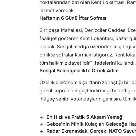
noktalarından biri olan Kent Lokantası, Ra
hizmet verecek.
Haftanın 6 Günü İftar Sofrası
Sırrıpaşa Mahallesi, Denizciler Caddesi üzer
faaliyet gösteren Kent Lokantası, pazar günl
olacak. Sosyal medya üzerinden müjdeyi 
birlikte sofralar kurmak istiyoruz. Kent lo
tüm halkımız davetlidir” ifadelerini kullandı.
Sosyal Belediyecilikte Örnek Adım
Özellikle ekonomik şartların zorlaştığı bi
gönül köprülerini güçlendirmeyi hedefliyor
ihtiyaç sahibi vatandaşların yanı sıra tüm i
En Hızlı ve Pratik 5 Akşam Yemeği
Gebze’nin Minik Kulaçları Geleceğe Ha
Radar Ekranındaki Gerçek: NATO Savun