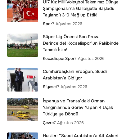
U17 Kız Milli Voleybol Takımımız Dünya
Şampiyonası’na Galibiyetle Başladı:
Tayland’ı 3-0 Mağlup Ettik!
Spor
7 Ağustos 2026
Süper Lig Öncesi Son Prova
Derince’de! Kocaelispor’un Rakibinde
Tanıdık İsim!
Kocaelispor
Spor
7 Ağustos 2026
Cumhurbaşkanı Erdoğan, Suudi
Arabistan’a Gidiyor
Siyaset
7 Ağustos 2026
İspanya ve Fransa’daki Orman
Yangınlarında Görev Yapan 4 Uçak
Türkiye’ye Döndü
Çevre
7 Ağustos 2026
Husiler: “Suudi Arabistan’a Ait Askeri