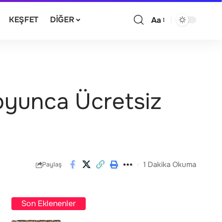
KEŞFET
DIĞER
Aa
oyunca Ücretsiz
1 Dakika Okuma
Paylaş
Son Eklenenler