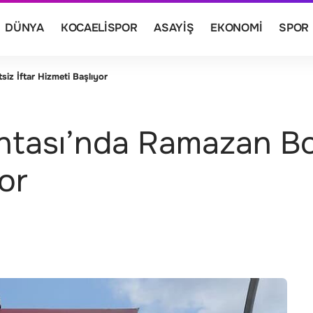
DÜNYA
KOCAELISPOR
ASAYIŞ
EKONOMI
SPOR
z İftar Hizmeti Başlıyor
ntası’nda Ramazan B
yor