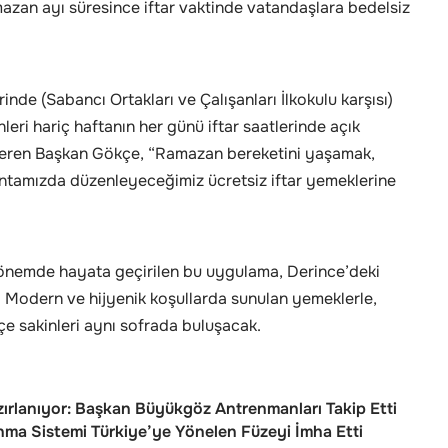
mazan ayı süresince iftar vaktinde vatandaşlara bedelsiz
inde (Sabancı Ortakları ve Çalışanları İlkokulu karşısı)
eri hariç haftanın her günü iftar saatlerinde açık
veren Başkan Gökçe, “Ramazan bereketini yaşamak,
kantamızda düzenleyeceğimiz ücretsiz iftar yemeklerine
r dönemde hayata geçirilen bu uygulama, Derince’deki
. Modern ve hijyenik koşullarda sunulan yemeklerle,
lçe sakinleri aynı sofrada buluşacak.
zırlanıyor: Başkan Büyükgöz Antrenmanları Takip Etti
ma Sistemi Türkiye’ye Yönelen Füzeyi İmha Etti