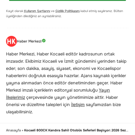
Kayıt olarak
Kullanım Şartlarını
ve
Gizlilik Politikasını
kabul etmiş sayılırsınız. Bülten
üyeliğinden dilediğiniz an ayrılabilirsiniz.
Haber Merkezi
Haber Merkezi, Haber Kocaeli editör kadrosunun ortak
imzasıdır. Ekibimiz Kocaeli ve İzmit gündemini yerinden takip
eder; son dakika, asayiş, siyaset, ekonomi ve Kocaelispor
haberlerini doğruluk esasıyla hazırlar. Ajans kaynaklı içerikler
yayına alınmadan önce editör denetiminden geçer. Haber
Merkezi imzalı içeriklerin editoryal sorumluluğu
Yayın
İlkelerimiz
çerçevesinde yayın yönetimimize aittir. Haber
önerisi ve düzeltme talepleri için
İletişim
sayfamızdan bize
ulaşabilirsiniz.
Anasayfa
»
Kocaeli 800CK Kandıra Sahil Otobüs Seferleri Başlıyor: 2026 Sezonu Saatleri ve Güzergahı