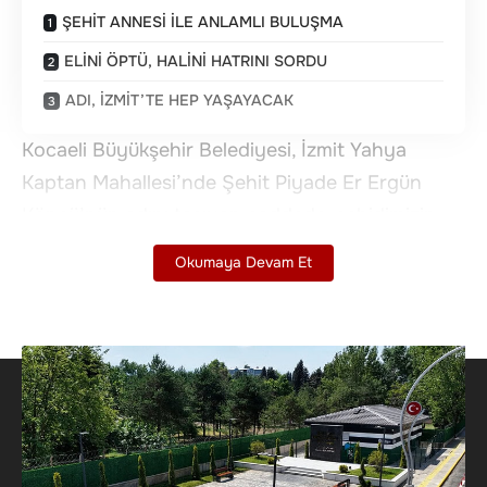
ŞEHİT ANNESİ İLE ANLAMLI BULUŞMA
ELİNİ ÖPTÜ, HALİNİ HATRINI SORDU
ADI, İZMİT’TE HEP YAŞAYACAK
Kocaeli Büyükşehir Belediyesi, İzmit Yahya
Kaptan Mahallesi’nde Şehit Piyade Er Ergün
Köncü’nün adını taşıyan caddede, şehidimizin
hatırasını yaşatmak için park ve anıt yaptı.
Okumaya Devam Et
Başkan Büyükakın, anne Feride Köncü ile parkta
bir araya geldi, şehidimiz için dua etti.