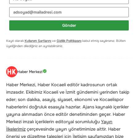
Gönder
Kayıt olarak
Kullanım Şartlarını
ve
Gizlilik Politikasını
kabul etmiş sayılırsınız. Bülten
üyeliğinden dilediğiniz an ayrılabilirsiniz.
Haber Merkezi
Haber Merkezi, Haber Kocaeli editör kadrosunun ortak
imzasıdır. Ekibimiz Kocaeli ve İzmit gündemini yerinden takip
eder; son dakika, asayiş, siyaset, ekonomi ve Kocaelispor
haberlerini doğruluk esasıyla hazırlar. Ajans kaynaklı içerikler
yayına alınmadan önce editör denetiminden geçer. Haber
Merkezi imzalı içeriklerin editoryal sorumluluğu
Yayın
İlkelerimiz
çerçevesinde yayın yönetimimize aittir. Haber
önerisi ve düzeltme talepleri için
İletişim
sayfamızdan bize