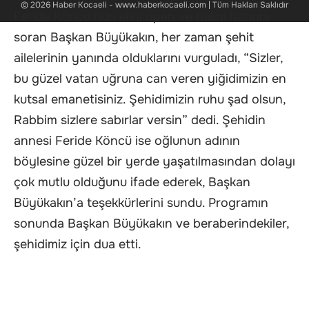
© 2026 Haber Kocaeli - www.haberkocaeli.com | Tüm Hakları Saklıdır
Feride Köncü’nün elini öpen ve halini hatırını
soran Başkan Büyükakın, her zaman şehit
ailelerinin yanında olduklarını vurguladı, “Sizler,
bu güzel vatan uğruna can veren yiğidimizin en
kutsal emanetisiniz. Şehidimizin ruhu şad olsun,
Rabbim sizlere sabırlar versin” dedi. Şehidin
annesi Feride Köncü ise oğlunun adının
böylesine güzel bir yerde yaşatılmasından dolayı
çok mutlu olduğunu ifade ederek, Başkan
Büyükakın’a teşekkürlerini sundu. Programın
sonunda Başkan Büyükakın ve beraberindekiler,
şehidimiz için dua etti.