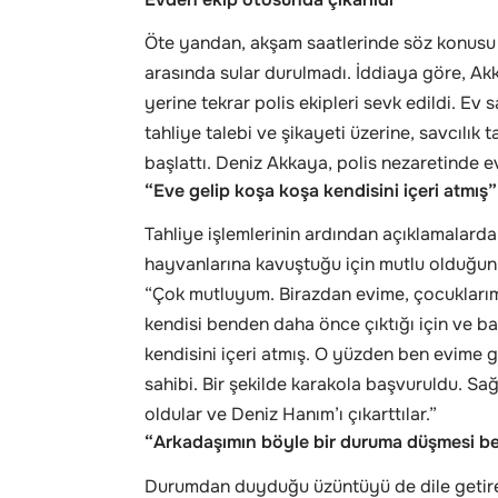
Öte yandan, akşam saatlerinde söz konusu 
arasında sular durulmadı. İddiaya göre, Akk
yerine tekrar polis ekipleri sevk edildi. Ev
tahliye talebi ve şikayeti üzerine, savcılık t
başlattı. Deniz Akkaya, polis nezaretinde e
“Eve gelip koşa koşa kendisini içeri atmış”
Tahliye işlemlerinin ardından açıklamalard
hayvanlarına kavuştuğu için mutlu olduğunu 
“Çok mutluyum. Birazdan evime, çocukları
kendisi benden daha önce çıktığı için ve ba
kendisini içeri atmış. O yüzden ben evime
sahibi. Bir şekilde karakola başvuruldu. Sa
oldular ve Deniz Hanım’ı çıkarttılar.”
“Arkadaşımın böyle bir duruma düşmesi b
Durumdan duyduğu üzüntüyü de dile getire