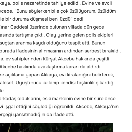
ya, polis nezaretinde tahliye edildi. Evine ve evcil
kcebe, “Bunu söylerken bile çok üzülüyorum, üzüldüm
le bir duruma düşmesi beni üzdü” dedi.
Çınar Caddesi üzerinde bulunan villada dün gece
asında tartışma çıktı. Olay yerine gelen polis ekipleri
r suçtan aranma kaydı olduğunu tespit etti. Bunun
urada ifadesinin alınmasının ardından serbest bırakıldı.
a, ev sahiplerinden Kürşat Akcebe hakkında çeşitli
 Akcebe hakkında uzaklaştırma kararı da aldırdı.
re açıklama yapan Akkaya, evi kiraladığını belirterek,
esef. Uyuşturucu kullanıp kendisi taşkınlık çıkardığı
du.
arkadaş olduklarını, eski mankenin evine bir süre önce
i işgal ettiğini söylediği öğrenildi. Akcebe, Akkaya’nın
erçeği yansıtmadığını da ifade etti.