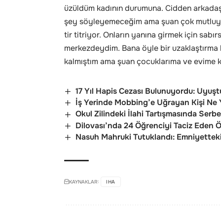
üzüldüm kadının durumuna. Cidden arkadaş
şey söyleyemeceğim ama şuan çok mutluyum
tir titriyor. Onların yanına girmek için sa
merkezdeydim. Bana öyle bir uzaklaştırma k
kalmıştım ama şuan çocuklarıma ve evime ka
17 Yıl Hapis Cezası Bulunuyordu: Uyuşt
İş Yerinde Mobbing’e Uğrayan Kişi Ne
Okul Zilindeki İlahi Tartışmasında Serbe
Dilovası’nda 24 Öğrenciyi Taciz Eden 
Nasuh Mahruki Tutuklandı: Emniyetteki 
KAYNAKLAR:
IHA