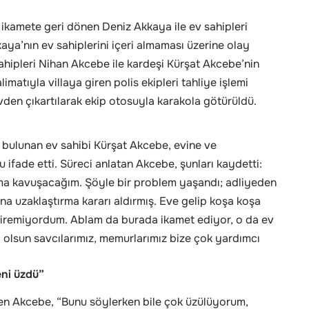
ikamete geri dönen Deniz Akkaya ile ev sahipleri
aya’nın ev sahiplerini içeri almaması üzerine olay
 sahipleri Nihan Akcebe ile kardeşi Kürşat Akcebe’nin
alimatıyla villaya giren polis ekipleri tahliye işlemi
vden çıkartılarak ekip otosuyla karakola götürüldü.
a bulunan ev sahibi Kürşat Akcebe, evine ve
ifade etti. Süreci anlatan Akcebe, şunları kaydetti:
ma kavuşacağım. Şöyle bir problem yaşandı; adliyeden
na uzaklaştırma kararı aldırmış. Eve gelip koşa koşa
 giremiyordum. Ablam da burada ikamet ediyor, o da ev
ğ olsun savcılarımız, memurlarımız bize çok yardımcı
eni üzdü”
n Akcebe, “Bunu söylerken bile çok üzülüyorum,