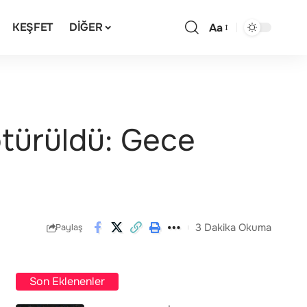
KEŞFET
DIĞER
Aa
türüldü: Gece
3 Dakika Okuma
Paylaş
Son Eklenenler