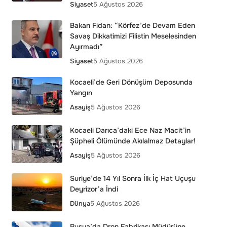
Siyaset
5 Ağustos 2026
Bakan Fidan: “Körfez’de Devam Eden
Savaş Dikkatimizi Filistin Meselesinden
Ayırmadı”
Siyaset
5 Ağustos 2026
Kocaeli’de Geri Dönüşüm Deposunda
Yangın
Asayiş
5 Ağustos 2026
Kocaeli Darıca’daki Ece Naz Macit’in
Şüpheli Ölümünde Akılalmaz Detaylar!
Asayiş
5 Ağustos 2026
Suriye’de 14 Yıl Sonra İlk İç Hat Uçuşu
Deyrizor’a İndi
Dünya
5 Ağustos 2026
Rusya’da Dron Fabrikası Müdürüne