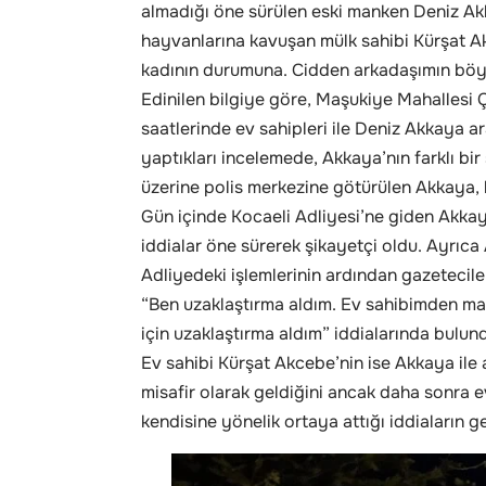
almadığı öne sürülen eski manken Deniz Akka
hayvanlarına kavuşan mülk sahibi Kürşat A
kadının durumuna. Cidden arkadaşımın böy
Edinilen bilgiye göre, Maşukiye Mahallesi 
saatlerinde ev sahipleri ile Deniz Akkaya ar
yaptıkları incelemede, Akkaya’nın farklı bi
üzerine polis merkezine götürülen Akkaya, b
Gün içinde Kocaeli Adliyesi’ne giden Akkay
iddialar öne sürerek şikayetçi oldu. Ayrıca
Adliyedeki işlemlerinin ardından gazetecile
“Ben uzaklaştırma aldım. Ev sahibimden maal
için uzaklaştırma aldım” iddialarında bulun
Ev sahibi Kürşat Akcebe’nin ise Akkaya ile 
misafir olarak geldiğini ancak daha sonra ev
kendisine yönelik ortaya attığı iddiaların g