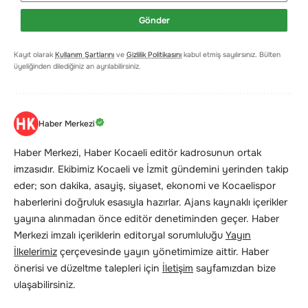
Gönder
Kayıt olarak
Kullanım Şartlarını
ve
Gizlilik Politikasını
kabul etmiş sayılırsınız. Bülten
üyeliğinden dilediğiniz an ayrılabilirsiniz.
Haber Merkezi
Haber Merkezi, Haber Kocaeli editör kadrosunun ortak
imzasıdır. Ekibimiz Kocaeli ve İzmit gündemini yerinden takip
eder; son dakika, asayiş, siyaset, ekonomi ve Kocaelispor
haberlerini doğruluk esasıyla hazırlar. Ajans kaynaklı içerikler
yayına alınmadan önce editör denetiminden geçer. Haber
Merkezi imzalı içeriklerin editoryal sorumluluğu
Yayın
İlkelerimiz
çerçevesinde yayın yönetimimize aittir. Haber
önerisi ve düzeltme talepleri için
İletişim
sayfamızdan bize
ulaşabilirsiniz.