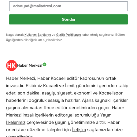
Gönder
Kayıt olarak
Kullanım Şartlarını
ve
Gizlilik Politikasını
kabul etmiş sayılırsınız. Bülten
üyeliğinden dilediğiniz an ayrılabilirsiniz.
Haber Merkezi
Haber Merkezi, Haber Kocaeli editör kadrosunun ortak
imzasıdır. Ekibimiz Kocaeli ve İzmit gündemini yerinden takip
eder; son dakika, asayiş, siyaset, ekonomi ve Kocaelispor
haberlerini doğruluk esasıyla hazırlar. Ajans kaynaklı içerikler
yayına alınmadan önce editör denetiminden geçer. Haber
Merkezi imzalı içeriklerin editoryal sorumluluğu
Yayın
İlkelerimiz
çerçevesinde yayın yönetimimize aittir. Haber
önerisi ve düzeltme talepleri için
İletişim
sayfamızdan bize
ulaşabilirsiniz.