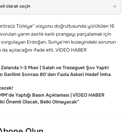
li olarak seçin
→
örsüz Türkiye” vizyonu doğrultusunda yürütülen 16
 vurulan yarım asırlık kanlı prangayı parçalamak için
 vurgulayan Erdoğan, Suriye’nin kuzeyindeki sorunun
 da açılacağını ifade etti. VİDEO HABER
elanda 1-3 Mısır | Salah ve Trezeguet Şov Yaptı!
ı Gerilimi Sonrası 80’den Fazla Askeri Hedef İmha
tecek!
MM’de Yaptığı Basın Açıklaması | VİDEO HABER
ki Önemli Olacak, Belki Olmayacak”
 Abone Olun