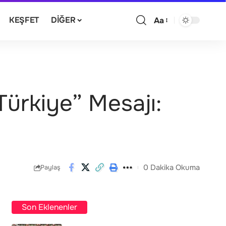
KEŞFET
DIĞER
Aa
ürkiye” Mesajı:
0 Dakika Okuma
Paylaş
Son Eklenenler