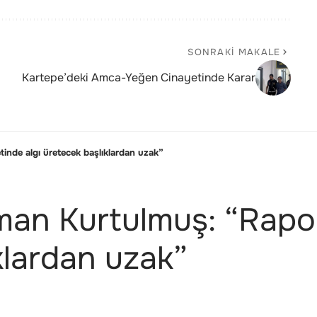
SONRAKI MAKALE
Kartepe’deki Amca-Yeğen Cinayetinde Karar
de algı üretecek başlıklardan uzak”
n Kurtulmuş: “Rapor
klardan uzak”