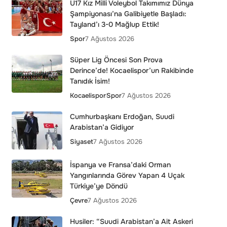
U17 Kız Milli Voleybol Takımımız Dünya
Şampiyonası’na Galibiyetle Başladı:
Tayland’ı 3-0 Mağlup Ettik!
Spor
7 Ağustos 2026
Süper Lig Öncesi Son Prova
Derince’de! Kocaelispor’un Rakibinde
Tanıdık İsim!
Kocaelispor
Spor
7 Ağustos 2026
Cumhurbaşkanı Erdoğan, Suudi
Arabistan’a Gidiyor
Siyaset
7 Ağustos 2026
İspanya ve Fransa’daki Orman
Yangınlarında Görev Yapan 4 Uçak
Türkiye’ye Döndü
Çevre
7 Ağustos 2026
Husiler: “Suudi Arabistan’a Ait Askeri