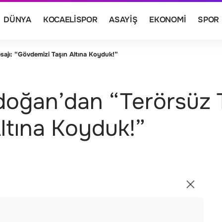
DÜNYA
KOCAELISPOR
ASAYIŞ
EKONOMI
SPOR
jı: “Gövdemizi Taşın Altına Koyduk!”
oğan’dan “Terörsüz T
ltına Koyduk!”