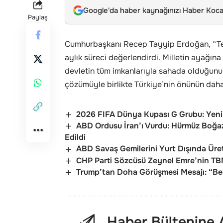
Google'da haber kaynağınızı Haber Kocae
Paylaş
Cumhurbaşkanı Recep Tayyip Erdoğan, “Ter
aylık süreci değerlendirdi. Milletin ayağına
devletin tüm imkanlarıyla sahada olduğunu
çözümüyle birlikte Türkiye’nin önünün daha
2026 FIFA Dünya Kupası G Grubu: Yeni Z
ABD Ordusu İran’ı Vurdu: Hürmüz Boğaz
Edildi
ABD Savaş Gemilerini Yurt Dışında Üre
CHP Parti Sözcüsü Zeynel Emre’nin TB
Trump’tan Doha Görüşmesi Mesajı: “Bel
Haber Bültenine