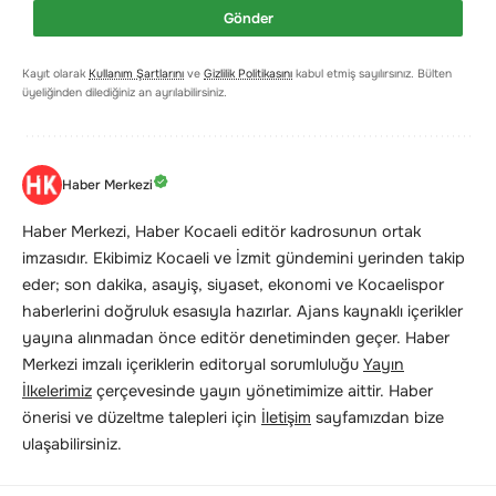
Gönder
Kayıt olarak
Kullanım Şartlarını
ve
Gizlilik Politikasını
kabul etmiş sayılırsınız. Bülten
üyeliğinden dilediğiniz an ayrılabilirsiniz.
Haber Merkezi
Haber Merkezi, Haber Kocaeli editör kadrosunun ortak
imzasıdır. Ekibimiz Kocaeli ve İzmit gündemini yerinden takip
eder; son dakika, asayiş, siyaset, ekonomi ve Kocaelispor
haberlerini doğruluk esasıyla hazırlar. Ajans kaynaklı içerikler
yayına alınmadan önce editör denetiminden geçer. Haber
Merkezi imzalı içeriklerin editoryal sorumluluğu
Yayın
İlkelerimiz
çerçevesinde yayın yönetimimize aittir. Haber
önerisi ve düzeltme talepleri için
İletişim
sayfamızdan bize
ulaşabilirsiniz.