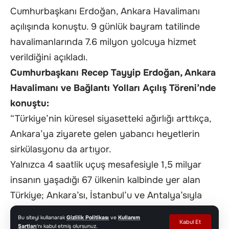
Cumhurbaşkanı Erdoğan, Ankara Havalimanı
açılışında konuştu. 9 günlük bayram tatilinde
havalimanlarında 7.6 milyon yolcuya hizmet
verildiğini açıkladı.
Cumhurbaşkanı Recep Tayyip Erdoğan, Ankara
Havalimanı ve Bağlantı Yolları Açılış Töreni’nde
konuştu:
“Türkiye’nin küresel siyasetteki ağırlığı arttıkça,
Ankara’ya ziyarete gelen yabancı heyetlerin
sirkülasyonu da artıyor.
Yalnızca 4 saatlik uçuş mesafesiyle 1,5 milyar
insanın yaşadığı 67 ülkenin kalbinde yer alan
Türkiye; Ankara’sı, İstanbul’u ve Antalya’sıyla
artık uluslararası diplomasinin de kalbinin attığı
Bu siteyi kullanarak
Gizlilik Politikası
ve
Kullanım
Kabul Et
yer olmaya başlamıştır.
Şartları
'nı kabul etmiş olursunuz.