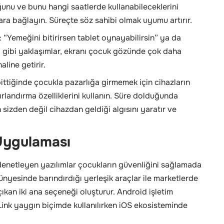
ğunu ve bunu hangi saatlerde kullanabileceklerini
ra bağlayın. Süreçte söz sahibi olmak uyumu artırır.
 “Yemeğini bitirirsen tablet oynayabilirsin” ya da
” gibi yaklaşımlar, ekranı çocuk gözünde çok daha
aline getirir.
 bittiğinde çocukla pazarlığa girmemek için cihazların
rlandırma özelliklerini kullanın. Süre dolduğunda
n sizden değil cihazdan geldiği algısını yaratır ve
 Uygulaması
i denetleyen yazılımlar çocukların güvenliğini sağlamada
 bünyesinde barındırdığı yerleşik araçlar ile marketlerde
kan iki ana seçeneği oluşturur. Android işletim
ink yaygın biçimde kullanılırken iOS ekosisteminde