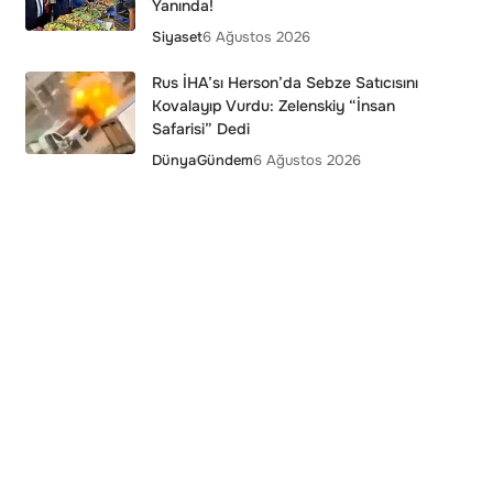
Yanında!
Siyaset
6 Ağustos 2026
Rus İHA’sı Herson’da Sebze Satıcısını
Kovalayıp Vurdu: Zelenskiy “İnsan
Safarisi” Dedi
Dünya
Gündem
6 Ağustos 2026