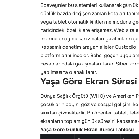
Ebeveynler bu sistemleri kullanarak günlük ci
günlük bazda değişen zaman kotaları tanıml
veya tablet otomatik kilitlenme moduna geç
haricindeki özelliklere erişemez. Web sitel
indirme onay mekanizmaları yazılımların çek
Kapsamlı denetim arayan aileler Qustodio,
platformlarını inceler. Bahsi geçen uygula
hesaplarındaki yazışmaları tarar. Siber zorb
yapılmasına olanak tanır.
Yaşa Göre Ekran Süresi
Dünya Sağlık Örgütü (WHO) ve Amerikan Pedi
çocukların beyin, göz ve sosyal gelişimi k
sınırları çizmektedir. Bu öneriler tablet, te
ekranların toplam günlük süresini kapsamak
Yaşa Göre Günlük Ekran Süresi Tablosu