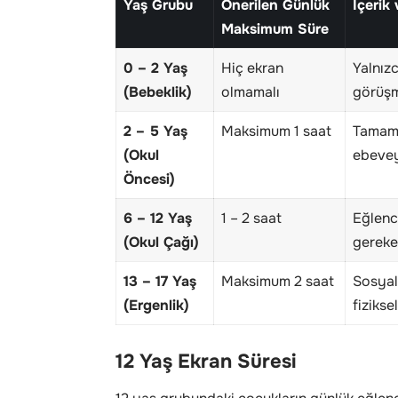
Yaş Grubu
Önerilen Günlük
İçerik
Maksimum Süre
0 – 2 Yaş
Hiç ekran
Yalnızc
(Bebeklik)
olmamalı
görüşme
2 – 5 Yaş
Maksimum 1 saat
Tamame
(Okul
ebevey
Öncesi)
6 – 12 Yaş
1 – 2 saat
Eğlence
(Okul Çağı)
gereken
13 – 17 Yaş
Maksimum 2 saat
Sosyal
(Ergenlik)
fizikse
12 Yaş Ekran Süresi