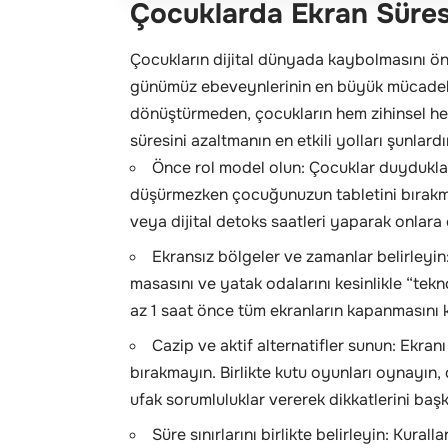
Çocuklarda Ekran Süresi 
Çocukların dijital dünyada kaybolmasını ön
günümüz ebeveynlerinin en büyük mücadelel
dönüştürmeden, çocukların hem zihinsel hem
süresini azaltmanın en etkili yolları şunlardı
Önce rol model olun: Çocuklar duydukların
düşürmezken çocuğunuzun tabletini bırakm
veya dijital detoks saatleri yaparak onlara
Ekransız bölgeler ve zamanlar belirleyin
masasını ve yatak odalarını kesinlikle “tekn
az 1 saat önce tüm ekranların kapanmasını ku
Cazip ve aktif alternatifler sunun: Ekranı
bırakmayın. Birlikte kutu oyunları oynayın, 
ufak sorumluluklar vererek dikkatlerini baş
Süre sınırlarını birlikte belirleyin: Kura