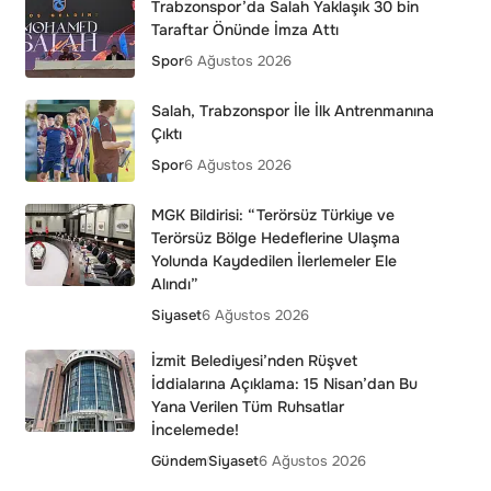
Trabzonspor’da Salah Yaklaşık 30 bin
Taraftar Önünde İmza Attı
Spor
6 Ağustos 2026
Salah, Trabzonspor İle İlk Antrenmanına
Çıktı
Spor
6 Ağustos 2026
MGK Bildirisi: “Terörsüz Türkiye ve
Terörsüz Bölge Hedeflerine Ulaşma
Yolunda Kaydedilen İlerlemeler Ele
Alındı”
Siyaset
6 Ağustos 2026
İzmit Belediyesi’nden Rüşvet
İddialarına Açıklama: 15 Nisan’dan Bu
Yana Verilen Tüm Ruhsatlar
İncelemede!
Gündem
Siyaset
6 Ağustos 2026