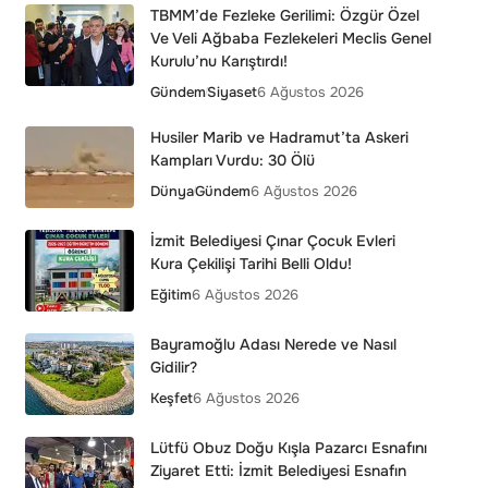
TBMM’de Fezleke Gerilimi: Özgür Özel
Ve Veli Ağbaba Fezlekeleri Meclis Genel
Kurulu’nu Karıştırdı!
Gündem
Siyaset
6 Ağustos 2026
Husiler Marib ve Hadramut’ta Askeri
Kampları Vurdu: 30 Ölü
Dünya
Gündem
6 Ağustos 2026
İzmit Belediyesi Çınar Çocuk Evleri
Kura Çekilişi Tarihi Belli Oldu!
Eğitim
6 Ağustos 2026
Bayramoğlu Adası Nerede ve Nasıl
Gidilir?
Keşfet
6 Ağustos 2026
Lütfü Obuz Doğu Kışla Pazarcı Esnafını
Ziyaret Etti: İzmit Belediyesi Esnafın