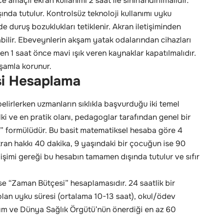
amaçlı ekran kullanımı 2 saat ile sınırlandırılmalıdır.
şında tutulur. Kontrolsüz teknoloji kullanımı uyku
 duruş bozuklukları tetiklenir. Akran iletişiminden
bilir. Ebeveynlerin akşam yatak odalarından cihazları
 1 saat önce mavi ışık veren kaynaklar kapatılmalıdır.
aşamla korunur.
si Hesaplama
t belirlerken uzmanların sıklıkla başvurduğu iki temel
ki ve en pratik olanı, pedagoglar tarafından genel bir
a” formülüdür. Bu basit matematiksel hesaba göre 4
an hakkı 40 dakika, 9 yaşındaki bir çocuğun ise 90
işimi gereği bu hesabın tamamen dışında tutulur ve sıfır
se “Zaman Bütçesi” hesaplamasıdır. 24 saatlik bir
lan uyku süresi (ortalama 10-13 saat), okul/ödev
bakım ve Dünya Sağlık Örgütü’nün önerdiği en az 60