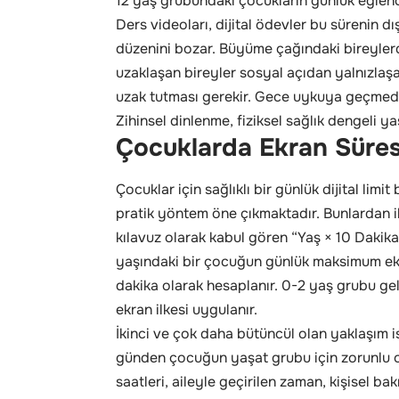
12 yaş grubundaki çocukların günlük eğlence 
Ders videoları, dijital ödevler bu sürenin dı
düzenini bozar. Büyüme çağındaki bireylerde
uzaklaşan bireyler sosyal açıdan yalnızlaşa
uzak tutması gerekir. Gece uykuya geçmeden
Zihinsel dinlenme, fiziksel sağlık dengeli y
Çocuklarda Ekran Süre
Çocuklar için sağlıklı bir günlük dijital limi
pratik yöntem öne çıkmaktadır. Bunlardan il
kılavuz olarak kabul gören “Yaş × 10 Dakik
yaşındaki bir çocuğun günlük maksimum ekr
dakika olarak hesaplanır. 0-2 yaş grubu gel
ekran ilkesi uygulanır.
İkinci ve çok daha bütüncül olan yaklaşım i
günden çocuğun yaşat grubu için zorunlu o
saatleri, aileyle geçirilen zaman, kişisel 