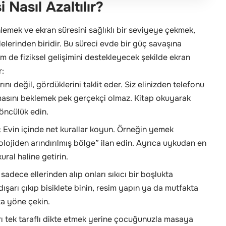
Nasıl Azaltılır?
lemek ve ekran süresini sağlıklı bir seviyeye çekmek,
erinden biridir. Bu süreci evde bir güç savaşına
 de fiziksel gelişimini destekleyecek şekilde ekran
r:
ı değil, gördüklerini taklit eder. Siz elinizden telefonu
asını beklemek pek gerçekçi olmaz. Kitap okuyarak
 öncülük edin.
: Evin içinde net kurallar koyun. Örneğin yemek
olojiden arındırılmış bölge” ilan edin. Ayrıca uykudan en
ral haline getirin.
 sadece ellerinden alıp onları sıkıcı bir boşlukta
dışarı çıkıp bisiklete binin, resim yapın ya da mutfakta
ka yöne çekin.
lları tek taraflı dikte etmek yerine çocuğunuzla masaya