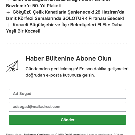
Bozdemir’e 50. Yıl Plaketi
Gökyüzü Çelik Kanatlarla Şenlenecek! 28 Haziran’da
İzmit Körfezi Semalarında SOLOTÜRK Fırtınası Esecek!
Kocaeli Büyükşehir ve İlçe Belediyeleri El Ele: Daha
Yeşil Bir Kocaeli
Haber Bültenine Abone Olun
Gündemden geri kalmayın! En son dakika gelişmeleri
doğrudan e-posta kutunuza gelsin.
Gönder
Kayıt olarak
Kullanım Şartlarını
ve
Gizlilik Politikasını
kabul etmiş sayılırsınız. Bülten