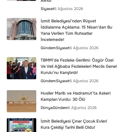
Alındı”
Siyaset
6 Ağustos 2026
İzmit Belediyesi’nden Rüşvet
İddialarına Açıklama: 15 Nisan’dan Bu
Yana Verilen Tüm Ruhsatlar
İncelemede!
Gündem
Siyaset
6 Ağustos 2026
TBMM’de Fezleke Gerilimi: Özgür Özel
Ve Veli Ağbaba Fezlekeleri Meclis Genel
Kurulu’nu Karıştırdı!
Gündem
Siyaset
6 Ağustos 2026
Husiler Marib ve Hadramut’ta Askeri
Kampları Vurdu: 30 Ölü
Dünya
Gündem
6 Ağustos 2026
İzmit Belediyesi Çınar Çocuk Evleri
Kura Çekilişi Tarihi Belli Oldu!