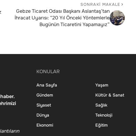
SONRAKI MAKALE
Gebze Ticaret Odası Başkanı Aslantaş’tan
z
İhracat Uyarısı: “20 Yıl Önceki Yöntemlerle
Bugünün Ticaretini Yapamayız”
KONULAR
Ana Sayfa
Yaşam
Gündem
Kültür & Sanat
 haber.
ehrimizi
Siyaset
Sağlık
Dünya
Teknoloji
Ekonomi
Eğitim
antıların