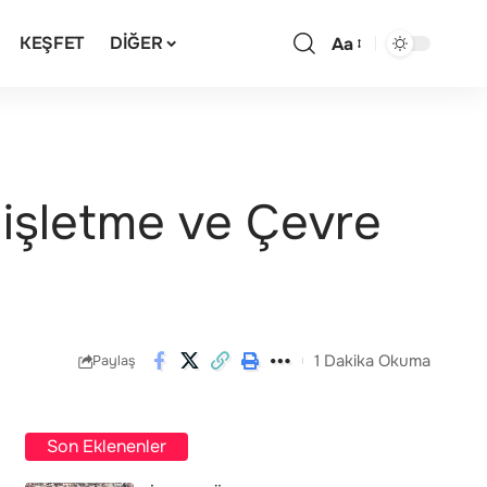
KEŞFET
DIĞER
Aa
işletme ve Çevre
1 Dakika Okuma
Paylaş
Son Eklenenler