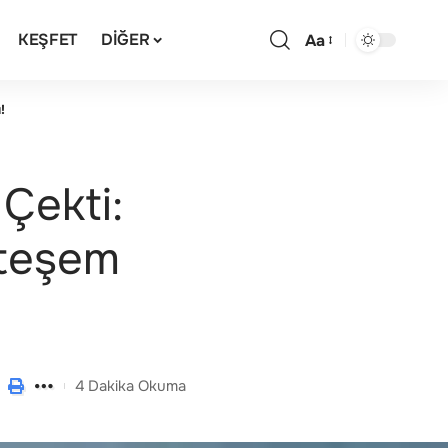
KEŞFET
DIĞER
Aa
!
Çekti:
hteşem
4 Dakika Okuma