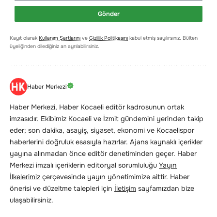
Gönder
Kayıt olarak
Kullanım Şartlarını
ve
Gizlilik Politikasını
kabul etmiş sayılırsınız. Bülten
üyeliğinden dilediğiniz an ayrılabilirsiniz.
Haber Merkezi
Haber Merkezi, Haber Kocaeli editör kadrosunun ortak
imzasıdır. Ekibimiz Kocaeli ve İzmit gündemini yerinden takip
eder; son dakika, asayiş, siyaset, ekonomi ve Kocaelispor
haberlerini doğruluk esasıyla hazırlar. Ajans kaynaklı içerikler
yayına alınmadan önce editör denetiminden geçer. Haber
Merkezi imzalı içeriklerin editoryal sorumluluğu
Yayın
İlkelerimiz
çerçevesinde yayın yönetimimize aittir. Haber
önerisi ve düzeltme talepleri için
İletişim
sayfamızdan bize
ulaşabilirsiniz.