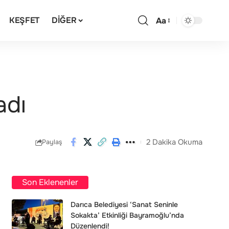
KEŞFET
DIĞER
Aa
adı
2 Dakika Okuma
Paylaş
Son Eklenenler
Darıca Belediyesi ‘Sanat Seninle
Sokakta’ Etkinliği Bayramoğlu’nda
Düzenlendi!