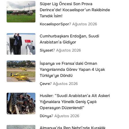
Süper Lig Öncesi Son Prova
Derince’de! Kocaelispor’un Rakibinde
Tanıdık İsim!
Kocaelispor
Spor
7 Ağustos 2026
Cumhurbaşkanı Erdoğan, Suudi
Arabistan’a Gidiyor
Siyaset
7 Ağustos 2026
İspanya ve Fransa’daki Orman
Yangınlarında Görev Yapan 4 Uçak
Türkiye’ye Döndü
Çevre
7 Ağustos 2026
Husiler: “Suudi Arabistan’a Ait Askeri
Yığınaklara Yönelik Geniş Çaplı
Operasyon Düzenlendi”
Dünya
7 Ağustos 2026
Almanya’da Ren Nehri’nde Kuraklık