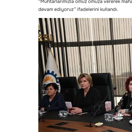
“Muhtarlarımızla omuz omuza vererek mahall
devam ediyoruz” ifadelerini kullandı.