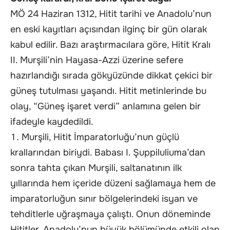
MÖ 24 Haziran 1312, Hitit tarihi ve Anadolu’nun
en eski kayıtları açısından ilginç bir gün olarak
kabul edilir. Bazı araştırmacılara göre, Hitit Kralı
II. Murşili’nin Hayasa-Azzi üzerine sefere
hazırlandığı sırada gökyüzünde dikkat çekici bir
güneş tutulması yaşandı. Hitit metinlerinde bu
olay, “Güneş işaret verdi” anlamına gelen bir
ifadeyle kaydedildi.
Murşili, Hitit İmparatorluğu’nun güçlü
krallarından biriydi. Babası I. Şuppiluliuma’dan
sonra tahta çıkan Murşili, saltanatının ilk
yıllarında hem içeride düzeni sağlamaya hem de
imparatorluğun sınır bölgelerindeki isyan ve
tehditlerle uğraşmaya çalıştı. Onun döneminde
Hititler, Anadolu’nun büyük bölümünde etkili olan