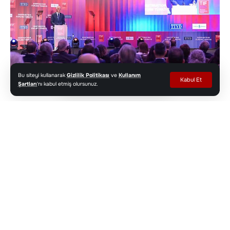
Bu siteyi kullanarak
Gizlilik Politikası
ve
Kullanım
Kabul Et
Şartları
'nı kabul etmiş olursunuz.
Bakan Ersoy,
Türkiye’nin turizmde ulaştığı güçlü
konumun; vizyoner politikalar, istikrarlı büyüme
ve yatırımcıya güven veren bir yapı sayesinde
küresel ölçekte karşılık bulduğunu vurguladı.
Ersoy,
“Türk turizmi artık yalnızca güçlü bir
destinasyon değil; yatırımcıya güven veren,
küresel ligde söz sahibi bir aktör. 2026 hedefimiz
68 milyar dolar.” dedi.