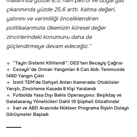
mallarında yüzde 8,5, ham petrol ve doğal gaz
çıkarımında yüzde 25,6 arttı. Katma değeri,
yatırımı ve verimliliği önceliklendiren
politikalarımızla ülkemizin küresel değer
zincirlerindeki konumunu daha da
güçlendirmeye devam edeceğiz.”
“Tayin Sistemi Kilitlendi”: DES’ten Becayiş Çağrısı
Cezayir’de Orman Yangınları 6 Can Aldı: Temmuzda
1460 Yangın Çıktı
İzmit TEM’de Dehşet Anları Kamerada: Otobüsler
Yarıştı, Zincirleme Kazada 8 Kişi Yaralandı
Futbolda Yasa Dışı Bahis Operasyonu: Beşiktaş ve
Galatasaray Yöneticileri Dahil 19 Şüpheli Gözaltında!
İran ve ABD Arasında Nükleer Programa İlişkin Dolaylı
Görüşmeler Başladı