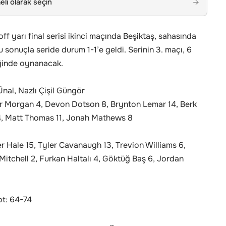
li olarak seçin
→
f yarı final serisi ikinci maçında Beşiktaş, sahasında
 sonuçla seride durum 1-1’e geldi. Serinin 3. maçı, 6
iğinde oynanacak.
al, Nazlı Çişil Güngör
nor Morgan 4, Devon Dotson 8, Brynton Lemar 14, Berk
4, Matt Thomas 11, Jonah Mathews 8
r Hale 15, Tyler Cavanaugh 13, Trevion Williams 6,
Mitchell 2, Furkan Haltalı 4, Göktüğ Baş 6, Jordan
ot: 64-74