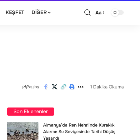
KEŞFET
DIĞER
Aa
1 Dakika Okuma
Paylaş
Son Eklenenler
Almanya’da Ren Nehri’nde Kuraklık
Alarmı: Su Seviyesinde Tarihi Düşüş
Yaşandı