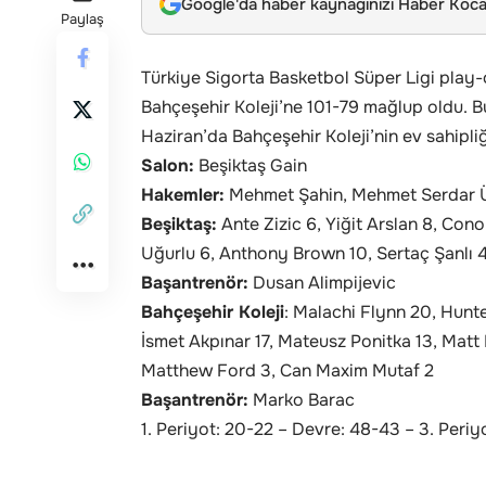
Google'da haber kaynağınızı Haber Kocae
Paylaş
Türkiye Sigorta Basketbol Süper Ligi play-of
Bahçeşehir Koleji’ne 101-79 mağlup oldu. Bu
Haziran’da Bahçeşehir Koleji’nin ev sahipl
Salon:
Beşiktaş Gain
Hakemler:
Mehmet Şahin, Mehmet Serdar Ün
Beşiktaş:
Ante Zizic 6, Yiğit Arslan 8, Co
Uğurlu 6, Anthony Brown 10, Sertaç Şanlı 
Başantrenör:
Dusan Alimpijevic
Bahçeşehir Koleji
: Malachi Flynn 20, Hunte
İsmet Akpınar 17, Mateusz Ponitka 13, Matt 
Matthew Ford 3, Can Maxim Mutaf 2
Başantrenör:
Marko Barac
1. Periyot: 20-22 – Devre: 48-43 – 3. Periy