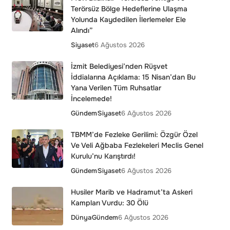
Terörsüz Bölge Hedeflerine Ulaşma
Yolunda Kaydedilen İlerlemeler Ele
Alındı”
Siyaset
6 Ağustos 2026
İzmit Belediyesi’nden Rüşvet
İddialarına Açıklama: 15 Nisan’dan Bu
Yana Verilen Tüm Ruhsatlar
İncelemede!
Gündem
Siyaset
6 Ağustos 2026
TBMM’de Fezleke Gerilimi: Özgür Özel
Ve Veli Ağbaba Fezlekeleri Meclis Genel
Kurulu’nu Karıştırdı!
Gündem
Siyaset
6 Ağustos 2026
Husiler Marib ve Hadramut’ta Askeri
Kampları Vurdu: 30 Ölü
Dünya
Gündem
6 Ağustos 2026