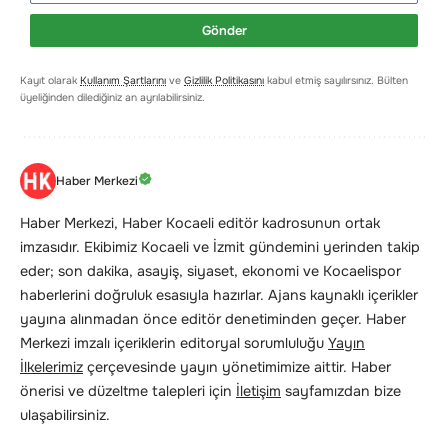
Gönder
Kayıt olarak
Kullanım Şartlarını
ve
Gizlilik Politikasını
kabul etmiş sayılırsınız. Bülten
üyeliğinden dilediğiniz an ayrılabilirsiniz.
Haber Merkezi
Haber Merkezi, Haber Kocaeli editör kadrosunun ortak
imzasıdır. Ekibimiz Kocaeli ve İzmit gündemini yerinden takip
eder; son dakika, asayiş, siyaset, ekonomi ve Kocaelispor
haberlerini doğruluk esasıyla hazırlar. Ajans kaynaklı içerikler
yayına alınmadan önce editör denetiminden geçer. Haber
Merkezi imzalı içeriklerin editoryal sorumluluğu
Yayın
İlkelerimiz
çerçevesinde yayın yönetimimize aittir. Haber
önerisi ve düzeltme talepleri için
İletişim
sayfamızdan bize
ulaşabilirsiniz.