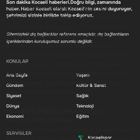
Son dakika Kocaeli haberleri.Doğru bilgi, zamanında
Şehit Polis Recep Topaloğlu Kapalı Spor
haber. Haber Kocaeli olarak Kocaeli’nin sesini duyuruyor,
şehrimizi sizinle birlikte takip ediyoruz.
Salonu’nda gerçekleştirilen açılış programına
Türkiye Karate Federasyonu Başkanı Ercüment
Sitemizdeki dış bağlantılar referans amaçlıdır, dış bağlantıların
Taşdemir, Kocaeli Vali Yardımcısı Şenol Kaya,
içeriklerinden kuruluşumuz sorumlu değildir.
Kocaeli Gençlik ve Spor İl Müdürü Gökhan
Yavaşer ile davetliler katıldı. Programda konuşan
KONULAR
protokol üyeleri, organizasyonda mücadele
edecek tüm sporculara başarı dileklerini ileterek,
Ana Sayfa
Yaşam
şampiyonanın düzenlenmesinde emeği geçen
Gündem
Kültür & Sanat
kurum ve personele teşekkür etti.
Siyaset
Sağlık
Dünya
Teknoloji
“SİZLERİ İLİMİZDE AĞIRLAMAKTAN
Ekonomi
Eğitim
MUTLULUK DUYUYORUZ”
Kocaeli Vali Yardımcısı Şenol Kaya konuşmasında
SERVİSLER
Kocaelispor
Türkiye’nin dört bir yanından gelen sporcuları ve