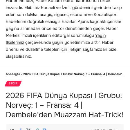
Haber Merkezi, Haber Kocaeli editör kadrosunun ortak
imzasıdır. Ekibimiz Kocaeli ve İzmit gündemini yerinden takip
eder; son dakika, asayiş, siyaset, ekonomi ve Kocaelispor
haberlerini doğruluk esasıyla hazırlar. Ajans kaynaklı içerikler
yayına alınmadan önce editör denetiminden geçer. Haber
Merkezi imzalı içeriklerin editoryal sorumluluğu
Yayın
İlkelerimiz
çerçevesinde yayın yönetimimize aittir. Haber
önerisi ve düzeltme talepleri için
İletişim
sayfamızdan bize
ulaşabilirsiniz.
Anasayfa
»
2026 FIFA Dünya Kupası I Grubu: Norveç: 1 – Fransa: 4 | Dembele’den Muazzam Hat-Trick!
SPOR
2026 FIFA Dünya Kupası I Grubu:
Norveç: 1 – Fransa: 4 |
Dembele’den Muazzam Hat-Trick!