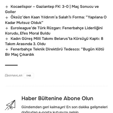
Kocaelispor – Gaziantep FK: 3-0 | Maç Sonucu ve
Goller
Öksüz’den Kaan Yıldırım’a Salah’lı Forma: “Yapılana O
Kadar Mutsuz Olduk”
Euroleague’de Türk Rüzgarı: Fenerbahçe Liderliğini
Korudu, Efes Moral Buldu
Kadın Güreş Milli Takımı Belarus’ta Kürsüyü Kaptı: 8
Takım Arasında 3. Oldu
Fenerbahçe Teknik Direktörü Tedesco: “Bugün Kötü
Bir Maç Çıkardık
KAYNAKLAR:
IHA
Haber Bültenine Abone Olun
Gündemden geri kalmayın! En son dakika gelişmeleri
doğrudan e-posta kutunuza gelsin.