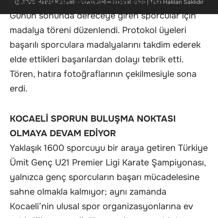
MADALYALAR SAHİPLERİNİ BULDU
© 2026 Haber Kocaeli - www.haberkocaeli.com | Tüm Hakları Saklıdır
Günün sonunda dereceye giren sporcular için
madalya töreni düzenlendi. Protokol üyeleri
başarılı sporculara madalyalarını takdim ederek
elde ettikleri başarılardan dolayı tebrik etti.
Tören, hatıra fotoğraflarının çekilmesiyle sona
erdi.
KOCAELİ SPORUN BULUŞMA NOKTASI
OLMAYA DEVAM EDİYOR
Yaklaşık 1600 sporcuyu bir araya getiren Türkiye
Ümit Genç U21 Premier Ligi Karate Şampiyonası,
yalnızca genç sporcuların başarı mücadelesine
sahne olmakla kalmıyor; aynı zamanda
Kocaeli’nin ulusal spor organizasyonlarına ev