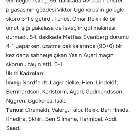
vermeyen İsveç, 59. dakikada Avrupa transfer
piyasasının gözdesi Viktor Gyökeres’in golüyle
skoru 3-1’e getirdi. Tunus, Omar Rekik ile bir
umut ışığı yakalasa da İsveç’in gol makinesi
durmadı. 84. dakikada Mattias Svanberg durumu
4-1 yaparken, uzatma dakikalarında (90+6) bir
kez daha sahneye çıkan Yasin Ayari maçın
skorunu tayin etti: 5-1.
İlk 11 Kadroları
İsveç:
Nordfeldt, Lagerbielke, Hien, Lindelöf,
Bernhardson, Karlstörm, Ayari, Gudmundsson,
Nygren, Gyökeres, Isak.
Tunus:
Chamakh, Valery, Talbi, Rekik, Ben Hmida,
Khedira, Skhiri, Ben Slimane, Hannibal, Abdi,
Saad.