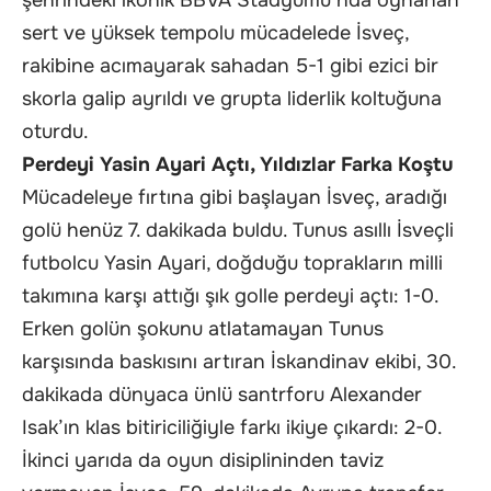
şehrindeki ikonik BBVA Stadyumu’nda oynanan
sert ve yüksek tempolu mücadelede İsveç,
rakibine acımayarak sahadan 5-1 gibi ezici bir
skorla galip ayrıldı ve grupta liderlik koltuğuna
oturdu.
Perdeyi Yasin Ayari Açtı, Yıldızlar Farka Koştu
Mücadeleye fırtına gibi başlayan İsveç, aradığı
golü henüz 7. dakikada buldu. Tunus asıllı İsveçli
futbolcu Yasin Ayari, doğduğu toprakların milli
takımına karşı attığı şık golle perdeyi açtı: 1-0.
Erken golün şokunu atlatamayan Tunus
karşısında baskısını artıran İskandinav ekibi, 30.
dakikada dünyaca ünlü santrforu Alexander
Isak’ın klas bitiriciliğiyle farkı ikiye çıkardı: 2-0.
İkinci yarıda da oyun disiplininden taviz