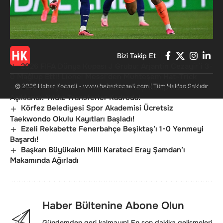
KVKK Metni
Bizi Takip Et
2026 FIFA Dünya Kupası J Grubu: Arjantin Cezayir’i 3-
0 Mağlup Etti! Lionel Messi’den Muhteşem Hat-Trick
© 2026 Haber Kocaeli - www.haberkocaeli.com | Tüm Hakları Saklıdır
Fenerbahçe’nin Gornik Zabrze Maçı Kamp Kadrosu
Açıklandı: Yıldız Transferler Kadroda!
Körfez Belediyesi Spor Akademisi Ücretsiz
Taekwondo Okulu Kayıtları Başladı!
Ezeli Rekabette Fenerbahçe Beşiktaş’ı 1-0 Yenmeyi
Başardı!
Başkan Büyükakın Milli Karateci Eray Şamdan’ı
Makamında Ağırladı
Haber Bültenine Abone Olun
Gündemden geri kalmayın! En son dakika gelişmeleri