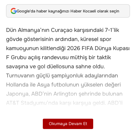
Google'da haber kaynağınızı Haber Kocaeli olarak seçin
Dün Almanya’nın Curaçao karşısındaki 7-1’lik
gövde gösterisinin ardından, küresel spor
kamuoyunun kilitlendiği 2026 FIFA Dünya Kupası
F Grubu açılış randevusu müthiş bir taktik
savaşına ve gol düellosuna sahne oldu.
Turnuvanın güçlü şampiyonluk adaylarından
Hollanda ile Asya futbolunun yükselen değeri
Japonya, ABD’nin Arlington şehrinde bulunan
AT&T Stadyumu’nda karşı karşıya geldi. ABD’li
hakem Ismail Elfath’ın düdük çaldığı mücadele,
nefes kesen anların ardından 2-2’lik eşitlikle
Okumaya Devam Et
tamamlandı.