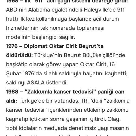
1968 – İlk “911” acil çağrı sistemi devreye girdi:
ABD’nin Alabama eyaletindeki Haleyville’de 911
hattı ilk kez kullanılmaya başlandı; acil durum
hizmetlerinin tek numarada toplanması
modelinin başlangıcı sayılır.
1976 – Diplomat Oktar Cirit Beyrut’ta
öldürüldü:
Türkiye’nin Beyrut Büyükelçiliği’nde
başkâtip olarak görev yapan Oktar Cirit, 16
Şubat 1976’da silahlı saldırıyla hayatını kaybetti;
saldırıyı ASALA üstlendi.
1988 – “Zakkumla kanser tedavisi” paniği can
aldı:
Türkiye’de bir vatandaş, TRT’deki “zakkumla
kanser tedavisi” içeriklerinden etkilenip zakkumu
kaynatıp içtikten sonra yaşamını yitirdi. Olay,
tıbbi iddiaların medyada denetimsiz yayılmasının