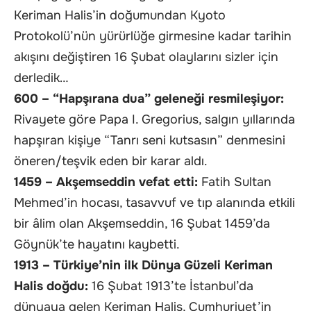
Keriman Halis’in doğumundan Kyoto
Protokolü’nün yürürlüğe girmesine kadar tarihin
akışını değiştiren 16 Şubat olaylarını sizler için
derledik…
600 – “Hapşırana dua” geleneği resmileşiyor:
Rivayete göre Papa I. Gregorius, salgın yıllarında
hapşıran kişiye “Tanrı seni kutsasın” denmesini
öneren/teşvik eden bir karar aldı.
1459 – Akşemseddin vefat etti:
Fatih Sultan
Mehmed’in hocası, tasavvuf ve tıp alanında etkili
bir âlim olan Akşemseddin, 16 Şubat 1459’da
Göynük’te hayatını kaybetti.
1913 – Türkiye’nin ilk Dünya Güzeli Keriman
Halis doğdu:
16 Şubat 1913’te İstanbul’da
dünyaya gelen Keriman Halis, Cumhuriyet’in