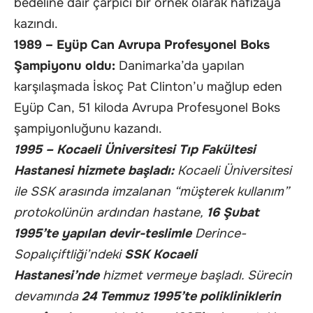
bedeline dair çarpıcı bir örnek olarak hafızaya
kazındı.
1989 – Eyüp Can Avrupa Profesyonel Boks
Şampiyonu oldu:
Danimarka’da yapılan
karşılaşmada İskoç Pat Clinton’u mağlup eden
Eyüp Can, 51 kiloda Avrupa Profesyonel Boks
şampiyonluğunu kazandı.
1995 – Kocaeli Üniversitesi Tıp Fakültesi
Hastanesi hizmete başladı:
Kocaeli Üniversitesi
ile SSK arasında imzalanan “müşterek kullanım”
protokolünün ardından hastane,
16 Şubat
1995’te yapılan devir-teslimle
Derince-
Sopalıçiftliği’ndeki
SSK Kocaeli
Hastanesi’nde
hizmet vermeye başladı. Sürecin
devamında
24 Temmuz 1995’te polikliniklerin