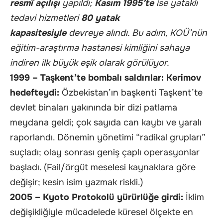
resmî açılışı
yapıldı;
Kasım 1995’te
ise yataklı
tedavi hizmetleri
80 yatak
kapasitesiyle
devreye alındı. Bu adım, KOÜ’nün
eğitim-araştırma hastanesi kimliğini sahaya
indiren ilk büyük eşik olarak görülüyor.
1999 – Taşkent’te bombalı saldırılar: Kerimov
hedefteydi:
Özbekistan’ın başkenti Taşkent’te
devlet binaları yakınında bir dizi patlama
meydana geldi; çok sayıda can kaybı ve yaralı
raporlandı. Dönemin yönetimi “radikal grupları”
suçladı; olay sonrası geniş çaplı operasyonlar
başladı. (Fail/örgüt meselesi kaynaklara göre
değişir; kesin isim yazmak riskli.)
2005 – Kyoto Protokolü yürürlüğe girdi:
İklim
değişikliğiyle mücadelede küresel ölçekte en