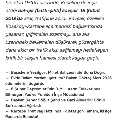
biri olan D-100 üzerinde, Köseköy’de inşa
ettiği
dal-çık (battı-çıktı) kavşak
,
16 Şubat
2019’da
araç trafiğine açıldı. Kavşak; özellikle
Köseköy–Kartepe ilçe merkezi bağlantısında
yaşanan yığılmaları azaltmayı, ana aks
üzerindeki beklemeleri düşürerek güzergâhta
daha akıcı bir trafik akışı sağlamayı hedefleyen
kritik bir ulaşım hamlesi olarak kayda geçti.
Başiskele Yeşilyurt Millet Bahçesi’nde Sona Doğru
Evde Bakım Yardımı yattı mı? Bakan Göktaş Mart 2026
ödemelerini duyurdu
6 Şubat Depremleri’nin 3. Yılı: Asrın Felaketinde
Bitmeyen Yas ve Yeniden İnşa Mücadelesi
Başkan Şener Söğüt Şehit ve Gazi Ailelerini Gönül
Sofrasında Ağırladı
Kartepe Tramvay Hattı’nda İlk İstasyon Tamam, İki İlçe
Raylarda Buluştu!