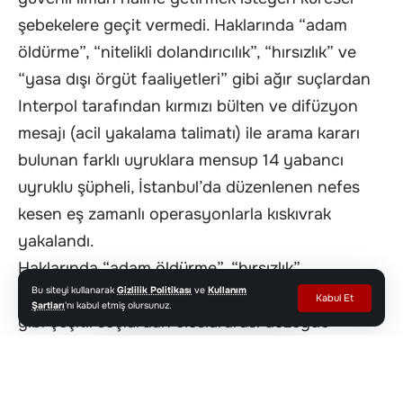
şebekelere geçit vermedi. Haklarında “adam
öldürme”, “nitelikli dolandırıcılık”, “hırsızlık” ve
“yasa dışı örgüt faaliyetleri” gibi ağır suçlardan
Interpol tarafından kırmızı bülten ve difüzyon
mesajı (acil yakalama talimatı) ile arama kararı
bulunan farklı uyruklara mensup 14 yabancı
uyruklu şüpheli, İstanbul’da düzenlenen nefes
kesen eş zamanlı operasyonlarla kıskıvrak
yakalandı.
Haklarında “adam öldürme”, “hırsızlık”,
Bu siteyi kullanarak
Gizlilik Politikası
ve
Kullanım
“dolandırıcılık” ve “yasa dışı örgüt faaliyetleri”
Kabul Et
Şartları
'nı kabul etmiş olursunuz.
gibi çeşitli suçlardan uluslararası düzeyde
Interpol tarafından kırmızı bülten veya difüzyon
mesajı ile arama kararı bulunan yabancılar için
Türkiye’de büyük çaplı bir operasyon başlatıldı.